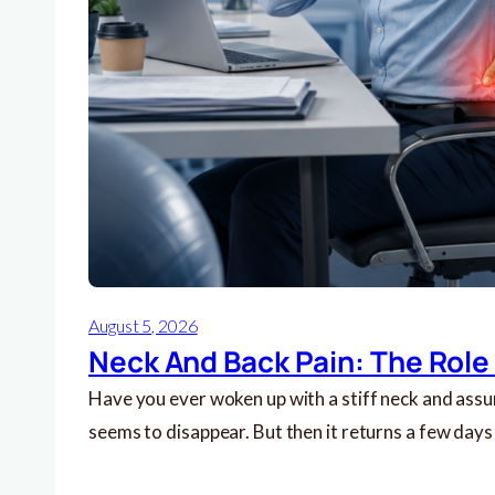
August 5, 2026
Neck And Back Pain: The Role
Have you ever woken up with a stiff neck and assu
seems to disappear. But then it returns a few days